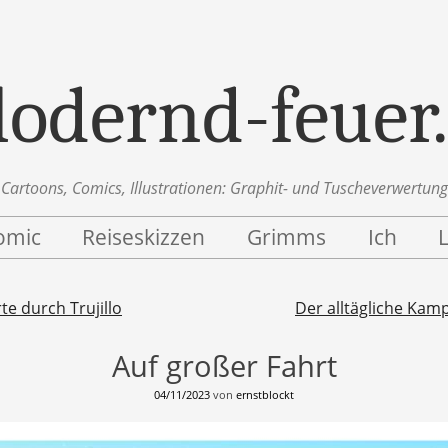
lodernd-feuer
Cartoons, Comics, Illustrationen: Graphit- und Tuscheverwertung
omic
Reiseskizzen
Grimms
Ich
n
te durch Trujillo
Der alltägliche Kamp
Auf großer Fahrt
04/11/2023
von
ernstblockt