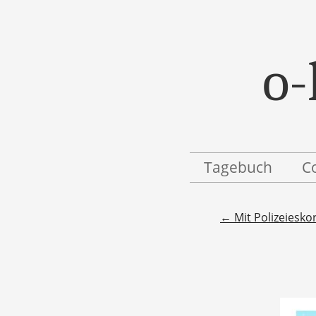
o-
Menü
Zum Inhalt springen
Tagebuch
C
Beitragsnavigatio
←
Mit Polizeieskor