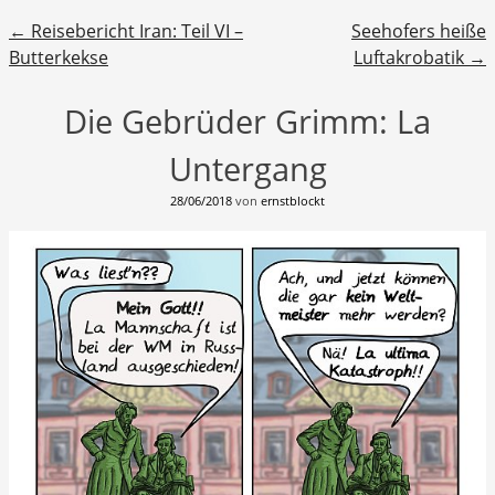
Beitragsnavigation
←
Reisebericht Iran: Teil VI –
Seehofers heiße
Butterkekse
Luftakrobatik
→
Die Gebrüder Grimm: La
Untergang
28/06/2018
von
ernstblockt