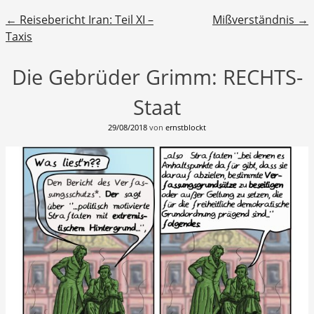
Beitragsnavigation
←
Reisebericht Iran: Teil XI –
Mißverständnis
→
Taxis
Die Gebrüder Grimm: RECHTS-
Staat
29/08/2018
von
ernstblockt