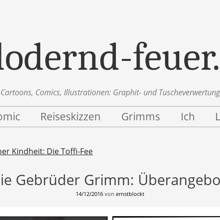
lodernd-feuer
Cartoons, Comics, Illustrationen: Graphit- und Tuscheverwertung
omic
Reiseskizzen
Grimms
Ich
n
r Kindheit: Die Toffi-Fee
ie Gebrüder Grimm: Überangebo
14/12/2016
von
ernstblockt