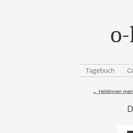
o-
Menü
Zum Inhalt springen
Tagebuch
C
Beitragsnavigatio
←
Heldinnen meine
D