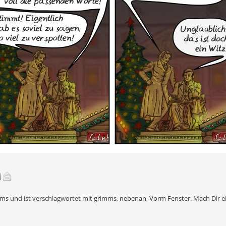
mms
und ist verschlagwortet mit
grimms
,
nebenan
,
Vorm Fenster
. Mach Dir 