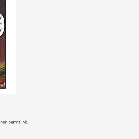
einen
permalink
.