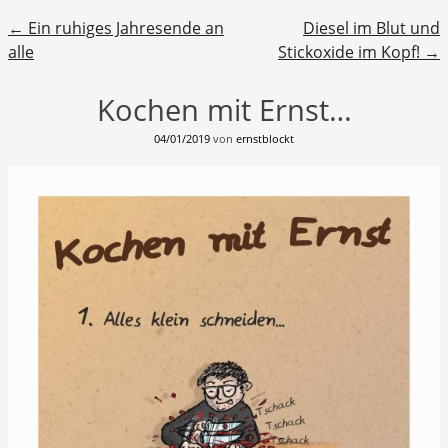
Beitragsnavigation
←
Ein ruhiges Jahresende an
Diesel im Blut und
alle
Stickoxide im Kopf!
→
Kochen mit Ernst…
04/01/2019
von
ernstblockt