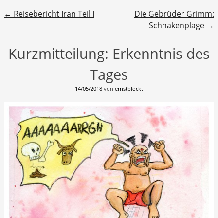
Beitragsnavigation
←
Reisebericht Iran Teil I
Die Gebrüder Grimm:
Schnakenplage
→
Kurzmitteilung: Erkenntnis des
Tages
14/05/2018
von
ernstblockt