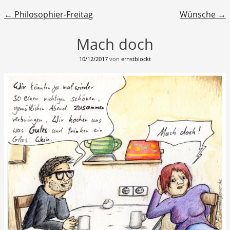
Beitragsnavigation
←
Philosophier-Freitag
Wünsche
→
Mach doch
10/12/2017
von
ernstblockt