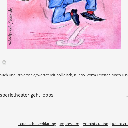
buch
und ist verschlagwortet mit
bollidisch
,
nur so
,
Vorm Fenster
. Mach Dir
n
sperletheater geht looos!
…
Datenschutzerklärung
|
Impressum
|
Administration
|
Rennt au