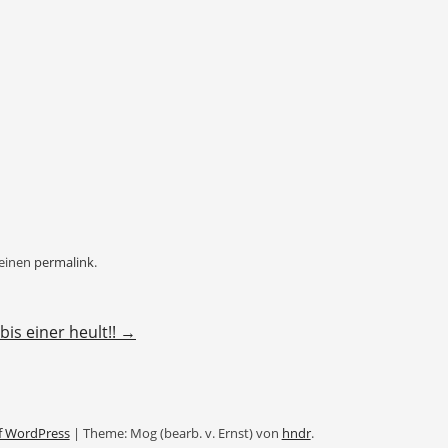
 einen
permalink
.
bis einer heult!!
→
f WordPress
|
Theme: Mog (bearb. v. Ernst) von
hndr
.