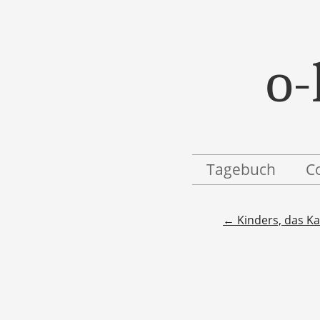
o-
Menü
Zum Inhalt springen
Tagebuch
C
Beitragsnavigatio
←
Kinders, das Ka