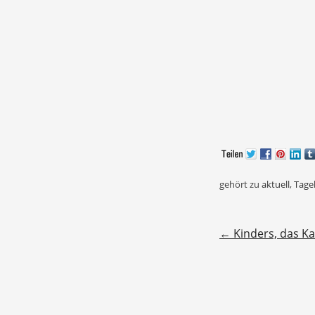
gehört zu
aktuell
,
Tage
Beitragsnavigatio
←
Kinders, das Ka