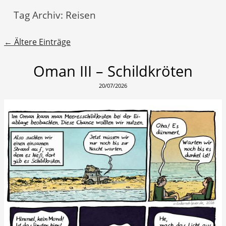
Tag Archiv:
Reisen
Beitragsnavigation
←
Ältere Einträge
Oman III – Schildkröten
20/07/2026