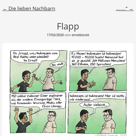
Beitragsnavigation
←
Die lieben Nachbarn
„……“
→
Flapp
17/02/2020
von
ernstblockt