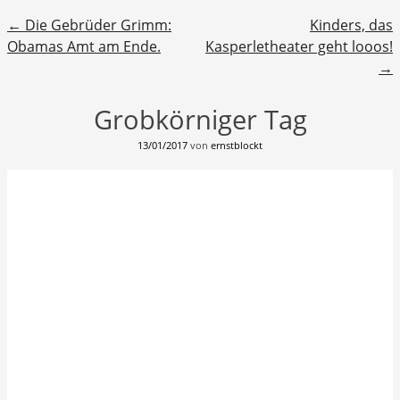
Beitragsnavigation
←
Die Gebrüder Grimm:
Kinders, das
Obamas Amt am Ende.
Kasperletheater geht looos!
→
Grobkörniger Tag
13/01/2017
von
ernstblockt