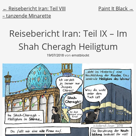
Beitragsnavigation
←
Reisebericht Iran: Teil VIII
Paint It Black
→
– tanzende Minarette
Reisebericht Iran: Teil IX – Im
Shah Cheragh Heiligtum
19/07/2018
von
ernstblockt