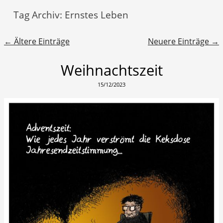
Tag Archiv:
Ernstes Leben
Beitragsnavigation
←
Ältere Einträge
Neuere Einträge
→
Weihnachtszeit
15/12/2023