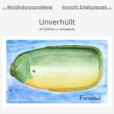
Beitragsnavigation
←
Wortfindungsprobleme
Vorsicht: Erkältungszeit
→
Unverhüllt
31/10/2018
von
ernstblockt