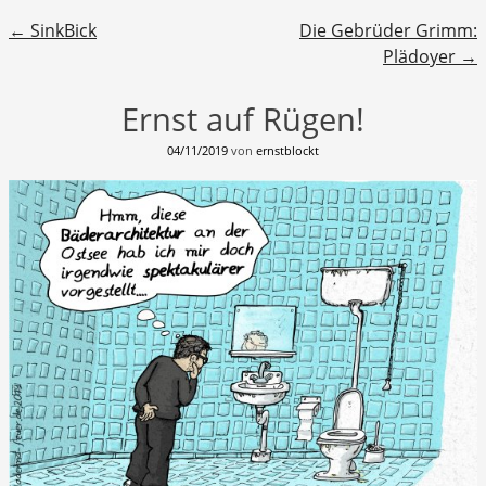
Beitragsnavigation
←
SinkBick
Die Gebrüder Grimm:
Plädoyer
→
Ernst auf Rügen!
04/11/2019
von
ernstblockt