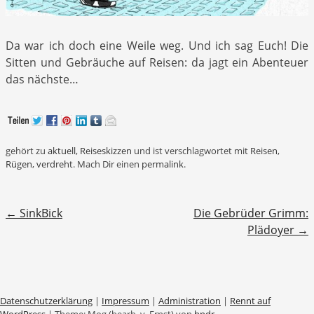
Da war ich doch eine Weile weg. Und ich sag Euch! Die
Sitten und Gebräuche auf Reisen: da jagt ein Abenteuer
das nächste…
gehört zu
aktuell
,
Reiseskizzen
und ist verschlagwortet mit
Reisen
,
Rügen
,
verdreht
. Mach Dir einen
permalink
.
Beitragsnavigation
←
SinkBick
Die Gebrüder Grimm:
Plädoyer
→
Datenschutzerklärung
|
Impressum
|
Administration
|
Rennt auf
WordPress
|
Theme: Mog (bearb. v. Ernst) von
hndr
.