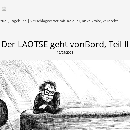
tuell
,
Tagebuch
|
Verschlagwortet mit:
Kalauer
,
Krikelkrake
,
verdreht
Der LAOTSE geht vonBord, Teil II
12/05/2021