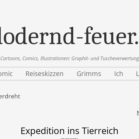
lodernd-feuer
Cartoons, Comics, Illustrationen: Graphit- und Tuscheverwertung
omic
Reiseskizzen
Grimms
Ich
erdreht
n
Expedition ins Tierreich