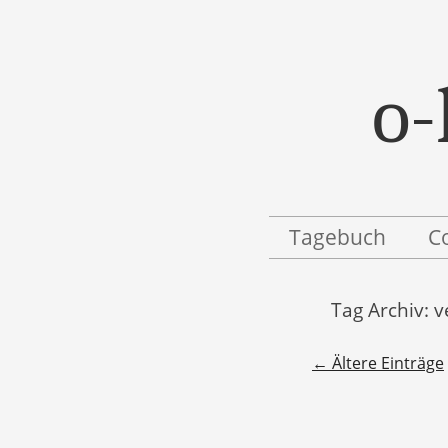
o-
Menü
Zum Inhalt springen
Tagebuch
C
Tag Archiv:
v
Beitragsnavigatio
←
Ältere Einträge